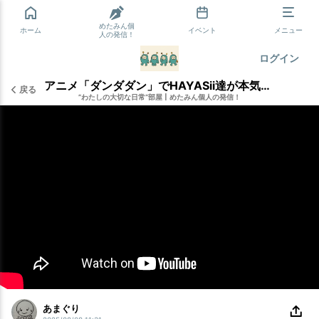
めたみん個
ホーム
イベント
メニュー
人の発信！
ログイン
アニメ「ダンダダン」でHAYASii達が本気だった！
戻る
”わたしの大切な日常”部屋
|
めたみん個人の発信！
あまぐり