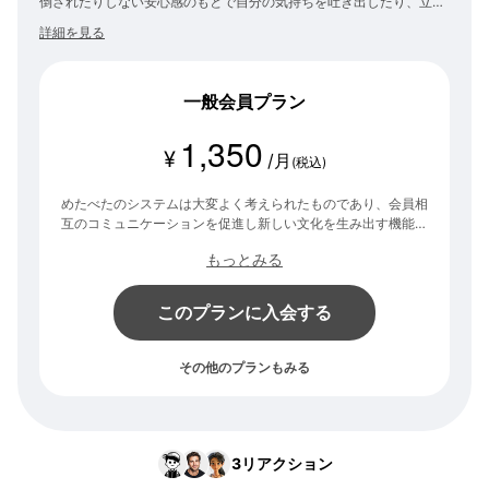
倒されたりしない安心感のもとで自分の気持ちを吐き出したり、立場
の違いを超えて意見を交換したりといった、昔の「ネット黎明期」に
詳細を見る
はあった可能性を再度信じられる場を目指します。 そうすることで、
罵りあいが溢れ何の前向きな知恵の持ち寄りもできなくなっている今
の日本社会に対する『レジスタンスの拠点』を作っていきます！
一般会員プラン
1,350
¥
/月
(税込)
めたべたのシステムは大変よく考えられたものであり、会員相
互のコミュニケーションを促進し新しい文化を生み出す機能が
満載ですが、結構高額なシステムでもあります。ちょっとした
もっとみる
軽自動車一台分の初期投資と、さらに少なからぬ固定費がかか
り続けるので、すいませんが参加費をいただければ幸いです。
少額でも参加費があることで、「荒らし」のような存在が入っ
このプランに入会する
てこないようにする防御壁の役割も果たすと思います。もう一
個の「（大富豪）白石正一郎プラン」との機能上の違いは全く
ありません。
その他のプランもみる
3
リアクション