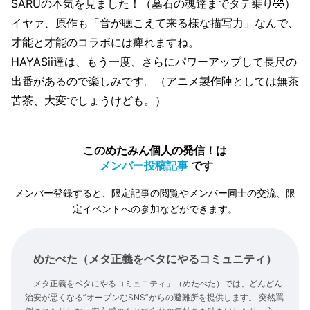
SARUの本気を見ました！（墓石の魂達までタテ乗り🤣）
イヤァ、原作も「音が聴こえて来る様な描写力」なんで、
才能と才能のコラボには痺れますね。
HAYASii達は、もう一度、さらにパワーアップして長尺の
出番があるので楽しみです。（アニメ製作陣としては無茶
苦茶、大変でしょうけども。）
このめたみん個人の発信！は
メンバー投稿記事
です
メンバー登録すると、限定記事の閲覧やメンバー同士の交流、限
定イベントへの参加などができます。
めたべた（メタ正義をベタにやるコミュニティ）
「メタ正義をベタにやるコミュニティ」（めたべた）では、どんどん
治安が悪くなる”オープンなSNS”からの避難所を提供します。 突然罵